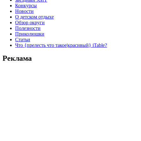
Конкурсы
Новости
О детском отдыхе
Обзор округи
Полезности
Приколюшки
Статьи
Что {прелесть что такое|красивый} iTable?
Реклама