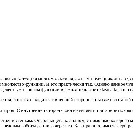
варка является для многих хозяек надежным помощником на кухн
я множество функций. И это практически так. Однако данное чу
еленным набором функций вы можете на сайте tasmarket.com.ua/c
ения, которая находится с внешней стороны, а также в съемной
6 литров. С внутренней стороны она имеет антипригарное покрыт
легает к стенкам. Она оснащена клапаном, с помощью которого 
 режимы работы данного агрегата. Как правило, имеется три ре