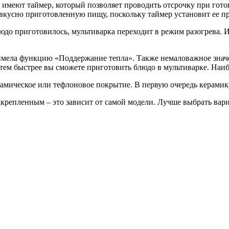
имеют таймер, который позволяет проводить отсрочку при готов
 вкусно приготовленную пищу, поскольку таймер установит ее пр
блюдо приготовилось, мультиварка переходит в режим разогрева. 
имела функцию «Поддержание тепла». Также немаловажное значе
тем быстрее вы сможете приготовить блюдо в мультиварке. Наиб
мическое или тефлоновое покрытие. В первую очередь керамику 
крепленным – это зависит от самой модели. Лучше выбрать вари