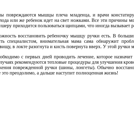
мы повреждаются мышцы плеча младенца, и врачи констатиру
лода или же ребенок идет на свет ножками. Все эти причины мо
шеру приходится пользоваться щипцами, что иногда вызывает р
жность восстановить ребеночку мышцу ручки есть. В большин
ь специалистом, внимательная мама сама обнаружит пробл
ищу, в локте разогнута и кисть повернута вверх. У этой ручки 
бходимо с первых дней проводить лечение, которое назначит 
случаях рекомендуются тепловые процедуры для улучшения кро
жения поврежденной ручки (шины, лонгеты). Обычно восстанов
е это преодолимо, а дальше наступит полноценная жизнь!