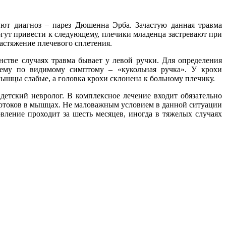
ют диагноз – парез Дюшенна Эрба. Зачастую данная травма
гут привести к следующему, плечики младенца застревают при
астяжение плечевого сплетения.
стве случаях травма бывает у левой ручки. Для определения
ему по видимому симптому – «кукольная ручка». У крохи
мышцы слабые, а головка крохи склонена к больному плечику.
детский невролог. В комплексное лечение входит обязательно
вотоков в мышцах. Не маловажным условием в данной ситуации
ление проходит за шесть месяцев, иногда в тяжелых случаях