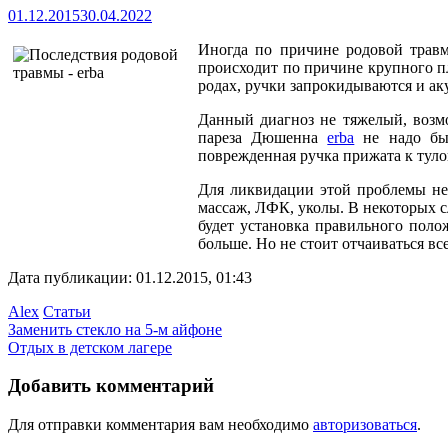
01.12.2015
30.04.2022
Иногда по причине родовой трав
происходит по причине крупного п
родах,
ручки запрокидываются и аку
Данный диагноз не тяжелый, возмо
пареза Дюшенна
erba
не надо быт
поврежденная ручка прижата к тулов
Для ликвидации этой проблемы нео
массаж, ЛФК, уколы. В некоторых 
будет установка правильного поло
больше. Но не стоит отчаиваться вс
Дата публикации: 01.12.2015, 01:43
Alex
Статьи
Заменить стекло на 5-м айфоне
Отдых в детском лагере
Добавить комментарий
Для отправки комментария вам необходимо
авторизоваться
.