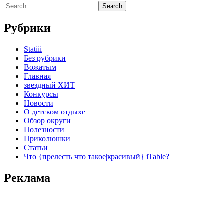
Рубрики
Statiii
Без рубрики
Вожатым
Главная
звездный ХИТ
Конкурсы
Новости
О детском отдыхе
Обзор округи
Полезности
Приколюшки
Статьи
Что {прелесть что такое|красивый} iTable?
Реклама