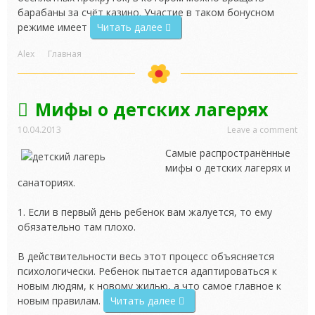
барабаны за счёт казино. Участие в таком бонусном
режиме имеет
Читать далее
Alex
Главная
Мифы о детских лагерях
10.04.2013
Leave a comment
Самые распространённые
мифы о детских лагерях и
санаториях.
1. Если в первый день ребенок вам жалуется, то ему
обязательно там плохо.
В действительности весь этот процесс объясняется
психологически. Ребенок пытается адаптироваться к
новым людям, к новому жилью, а что самое главное к
новым правилам.
Читать далее