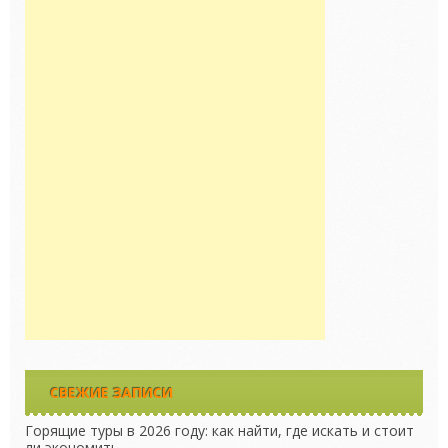
СВЕЖИЕ ЗАПИСИ
Горящие туры в 2026 году: как найти, где искать и стоит
ли экономить