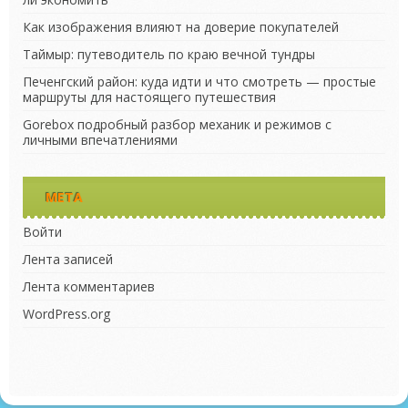
Как изображения влияют на доверие покупателей
Таймыр: путеводитель по краю вечной тундры
Печенгский район: куда идти и что смотреть — простые
маршруты для настоящего путешествия
Gorebox подробный разбор механик и режимов с
личными впечатлениями
МЕТА
Войти
Лента записей
Лента комментариев
WordPress.org