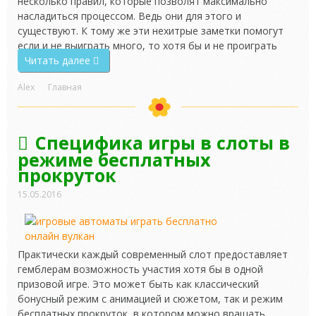
несколько правил, которые позволят максимально
насладиться процессом. Ведь они для этого и
существуют. К тому же эти нехитрые заметки помогут
если и не выиграть много, то хотя бы и не проиграть
Читать далее
Alex
Главная
Специфика игры в слоты в
режиме бесплатных
прокруток
15.05.2016
Практически каждый современный слот предоставляет
гемблерам возможность участия хотя бы в одной
призовой игре. Это может быть как классический
бонусный режим с анимацией и сюжетом, так и режим
бесплатных прокруток, в котором можно вращать