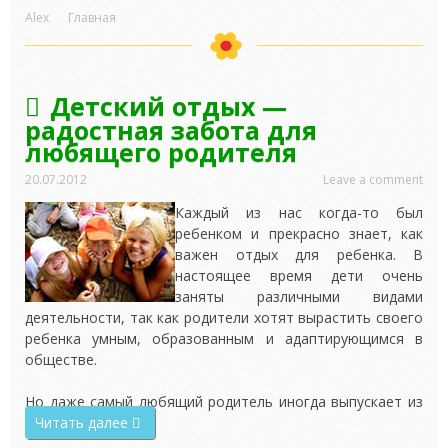
Alex
Главная
Детский отдых —
радостная забота для
любящего родителя
20.07.2012
Leave a comment
Каждый из нас когда-то был
ребенком и прекрасно знает, как
важен отдых для ребенка. В
настоящее время дети очень
заняты различными видами
деятельности, так как родители хотят вырастить своего
ребенка умным, образованным и адаптирующимся в
обществе.
Но даже самый любящий родитель иногда выпускает из
Читать далее