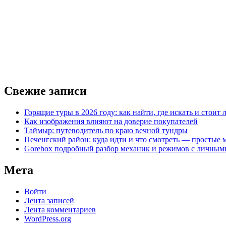
Свежие записи
Горящие туры в 2026 году: как найти, где искать и стоит
Как изображения влияют на доверие покупателей
Таймыр: путеводитель по краю вечной тундры
Печенгский район: куда идти и что смотреть — простые
Gorebox подробный разбор механик и режимов с личным
Мета
Войти
Лента записей
Лента комментариев
WordPress.org