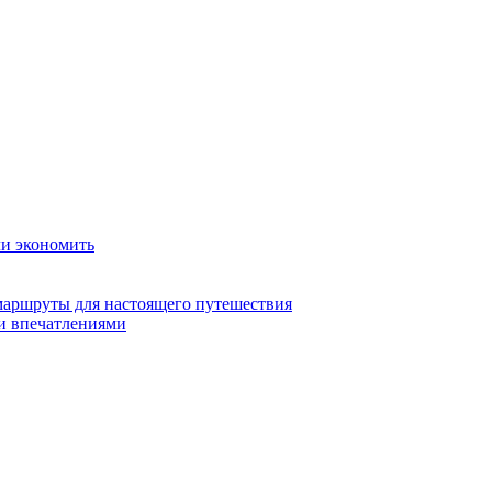
 ли экономить
 маршруты для настоящего путешествия
и впечатлениями