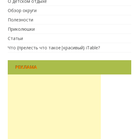
О детском отдыхе
Обзор округи
Полезности
Приколюшки
Статьи
Что {прелесть что такое|красивый} iTable?
РЕКЛАМА