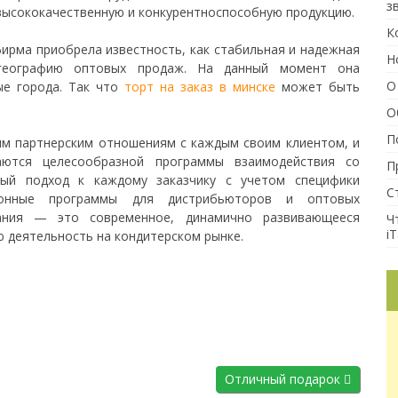
з
 высококачественную и конкурентноспособную продукцию.
К
ирма приобрела известность, как стабильная и надежная
Н
 географию оптовых продаж. На данный момент она
О
ые города. Так что
торт на заказ в минске
может быть
О
П
ым партнерским отношениям с каждым своим клиентом, и
аются целесообразной программы взаимодействия со
П
ный подход к каждому заказчику с учетом специфики
С
ционные программы для дистрибьюторов и оптовых
пания — это современное, динамично развивающееся
Ч
iT
 деятельность на кондитерском рынке.
Отличный подарок