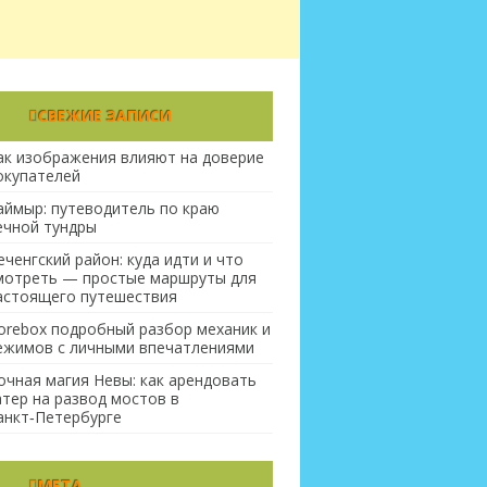
СВЕЖИЕ ЗАПИСИ
ак изображения влияют на доверие
окупателей
аймыр: путеводитель по краю
ечной тундры
еченгский район: куда идти и что
мотреть — простые маршруты для
астоящего путешествия
orebox подробный разбор механик и
ежимов с личными впечатлениями
очная магия Невы: как арендовать
атер на развод мостов в
анкт‑Петербурге
МЕТА