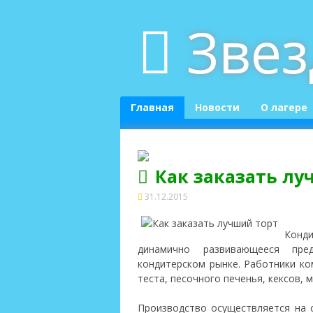
Skip
Зве
to
content
Главная
Новости
О лагере
Как заказать лу
31.12.2015
Конди
динамично развивающееся пре
кондитерском рынке. Работники ко
теста, песочного печенья, кексов, 
Производство
осуществляется на 