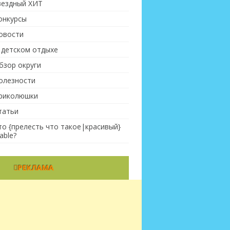
вездный ХИТ
онкурсы
овости
 детском отдыхе
бзор округи
олезности
риколюшки
татьи
то {прелесть что такое|красивый}
able?
РЕКЛАМА