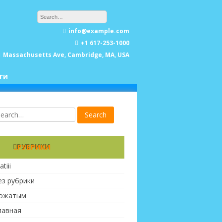
info@example.com
+1 617-253-1000
Massachusetts Ave, Cambridge, MA, USA
ги
РУБРИКИ
atiii
ез рубрики
ожатым
лавная