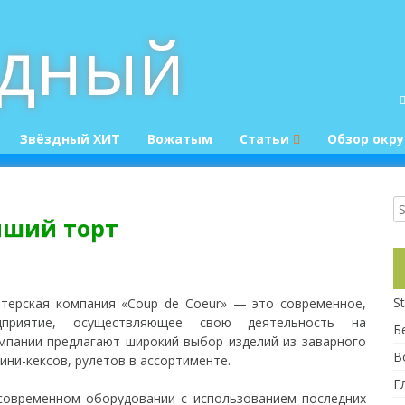
здный
Звёздный ХИТ
Вожатым
Статьи
Обзор окру
Конкурсы
Приколюшки :)
чший торт
St
терская компания «Сoup de Сoeur» — это современное,
дприятие, осуществляющее свою деятельность на
Б
мпании предлагают широкий выбор изделий из заварного
В
мини-кексов, рулетов в ассортименте.
Г
современном оборудовании с использованием последних