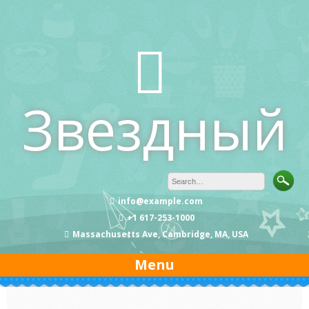
Skip
to
content
Звездный
info@example.com
+1 617-253-1000
Massachusetts Ave, Cambridge, MA, USA
Menu