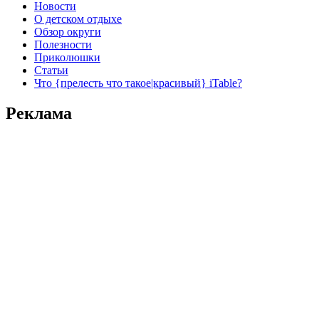
Новости
О детском отдыхе
Обзор округи
Полезности
Приколюшки
Статьи
Что {прелесть что такое|красивый} iTable?
Реклама