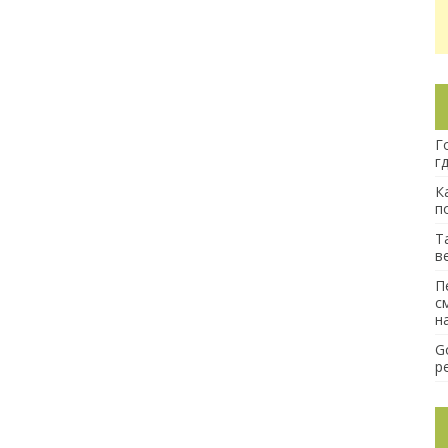
Г
г
К
п
Т
в
П
с
н
G
р