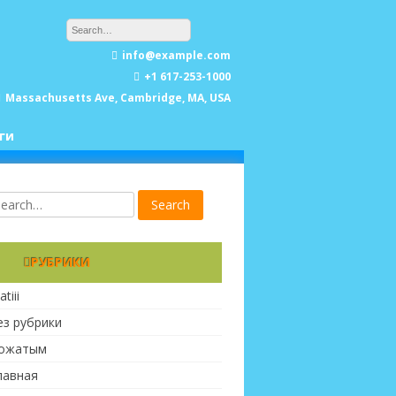
info@example.com
+1 617-253-1000
Massachusetts Ave, Cambridge, MA, USA
ги
РУБРИКИ
atiii
ез рубрики
ожатым
лавная