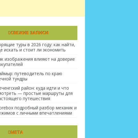
СВЕЖИЕ ЗАПИСИ
орящие туры в 2026 году: как найти,
де искать и стоит ли экономить
ак изображения влияют на доверие
окупателей
аймыр: путеводитель по краю
ечной тундры
еченгский район: куда идти и что
мотреть — простые маршруты для
астоящего путешествия
orebox подробный разбор механик и
ежимов с личными впечатлениями
МЕТА