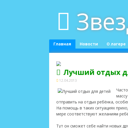
Skip
Зве
to
content
Главная
Новости
О лагере
Лучший отдых д
12.04.2013
Часто
массу
отправить на отдых ребёнка, особе
На помощь в таких ситуациях прихо
мере соответствуют
желаниям ребё
Тут он сможет себе найти новых др