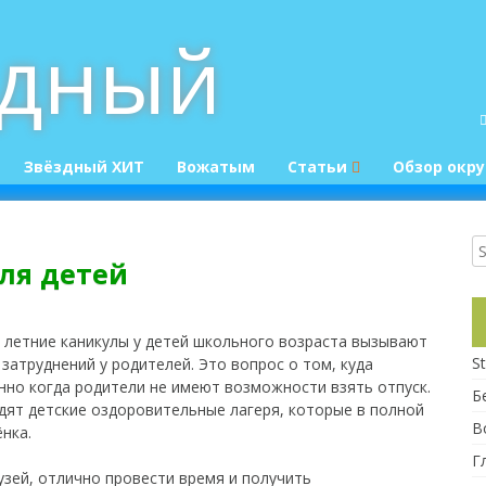
здный
Звёздный ХИТ
Вожатым
Статьи
Обзор окру
Конкурсы
Приколюшки :)
ля детей
 летние каникулы у детей школьного возраста вызывают
St
 затруднений у родителей. Это вопрос о том, куда
нно когда родители не имеют возможности взять отпуск.
Б
дят детские оздоровительные лагеря, которые в полной
В
нка.
Г
узей, отлично провести время и получить