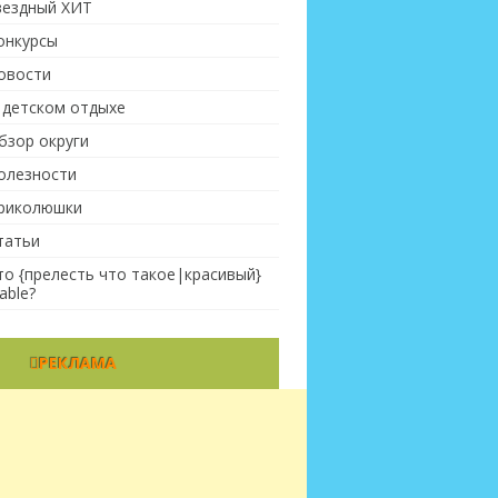
вездный ХИТ
онкурсы
овости
 детском отдыхе
бзор округи
олезности
риколюшки
татьи
то {прелесть что такое|красивый}
able?
РЕКЛАМА