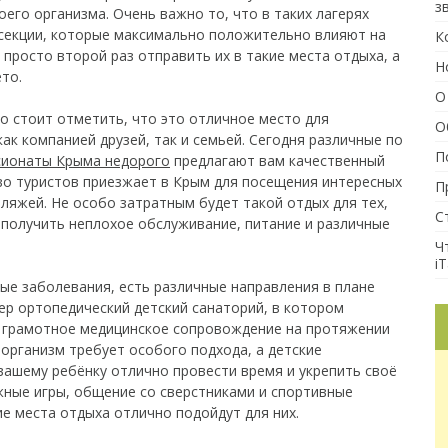
з
его организма. Очень важно то, что в таких лагерях
 секции, которые максимально положительно влияют на
К
 просто второй раз отправить их в такие места отдыха, а
Н
то.
О
то стоит отметить, что это отличное место для
О
ак компанией друзей, так и семьей. Сегодня различные по
П
сионаты Крыма недорого
предлагают вам качественный
во туристов приезжает в Крым для посещения интересных
П
пляжей. Не особо затратным будет такой отдых для тех,
С
 получить неплохое обслуживание, питание и различные
Ч
iT
ные заболевания, есть различные направления в плане
ер ортопедический детский санаторий, в котором
 грамотное медицинское сопровождение на протяжении
 организм требует особого подхода, а детские
вашему ребёнку отлично провести время и укрепить своё
жные игры, общение со сверстниками и спортивные
ие места отдыха отлично подойдут для них.