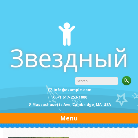
Skip
to
content
Звездный
info@example.com
+1 617-253-1000
Massachusetts Ave, Cambridge, MA, USA
Menu