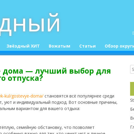
здный
Звёздный ХИТ
Вожатым
Статьи
Обзор округ
Конкурсы
Приколюшки :)
е дома — лучший выбор для
о отпуска?
syk-kul/gostevye-doma/
становятся всё популярнее среди
St
, уют и индивидуальный подход. Вот основные причины,
еальным вариантом для вашего отдыха:
Б
В
Г
тёплую, семейную обстановку, что позволяет
о особенно важно для тех, кто ценит уют и личное