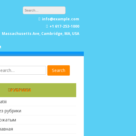
info@example.com
+1 617-253-1000
Massachusetts Ave, Cambridge, MA, USA
и
РУБРИКИ
atiii
ез рубрики
ожатым
лавная