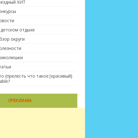
вездный ХИТ
онкурсы
овости
 детском отдыхе
бзор округи
олезности
риколюшки
татьи
то {прелесть что такое|красивый}
able?
РЕКЛАМА