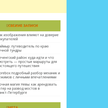
СВЕЖИЕ ЗАПИСИ
ак изображения влияют на доверие
окупателей
аймыр: путеводитель по краю
ечной тундры
еченгский район: куда идти и что
мотреть — простые маршруты для
астоящего путешествия
orebox подробный разбор механик и
ежимов с личными впечатлениями
очная магия Невы: как арендовать
атер на развод мостов в
анкт‑Петербурге
МЕТА