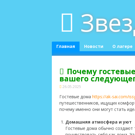
Skip
Зве
to
content
Главная
Новости
О лагере
Почему гостевы
вашего следующег
26.05.2025
Гостевые дома
https://ak-sai.com/is
путешественников, ищущих комфорт
почему именно они могут стать ид
Домашняя атмосфера и уют
Гостевые дома обычно
создают 
почувствовать себя как дома. Эт