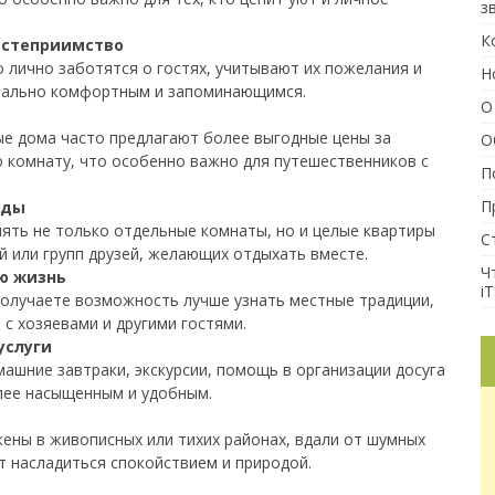
з
К
остеприимство
 лично заботятся о гостях, учитывают их пожелания и
Н
мально комфортным и запоминающимся.
О
ые дома часто предлагают более выгодные цены за
О
 комнату, что особенно важно для путешественников с
П
П
оды
ять не только отдельные комнаты, но и целые квартиры
С
й или групп друзей, желающих отдыхать вместе.
Ч
ю жизнь
iT
получаете возможность лучше узнать местные традиции,
 с хозяевами и другими гостями.
услуги
ашние завтраки, экскурсии, помощь в организации досуга
лее насыщенным и удобным.
ны в живописных или тихих районах, вдали от шумных
т насладиться спокойствием и природой.