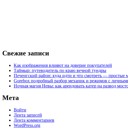
Свежие записи
Как изображения влияют на доверие покупателей
Таймыр: путеводитель по краю вечной тундры
Печенгский район: куда идти и что смотреть — простые
Gorebox подробный разбор механик и режимов с личным
Ночная магия Невы: как арендовать катер на развод мост
Мета
Войти
Лента записей
Лента комментариев
WordPress.org