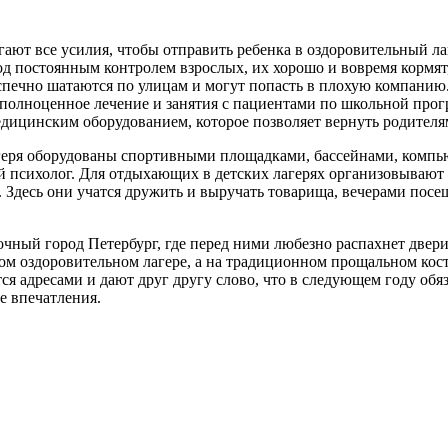
ают все усилия, чтобы отправить ребенка в оздоровительный ла
од постоянным контролем взрослых, их хорошо и вовремя кормят
еспечно шатаются по улицам и могут попасть в плохую компанию.
полноценное лечение и занятия с пациентами по школьной прог
ицинским оборудованием, которое позволяет вернуть родителям
геря оборудованы спортивными площадками, бассейнами, компью
 психолог. Для отдыхающих в детских лагерях организовывают у
. Здесь они учатся дружить и выручать товарища, вечерами пос
зочный город Петербург, где перед ними любезно распахнет две
ом оздоровительном лагере, а на традиционном прощальном кост
я адресами и дают друг другу слово, что в следующем году обяз
е впечатления.