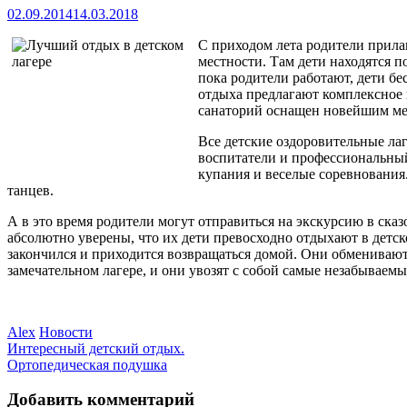
02.09.2014
14.03.2018
С приходом лета родители прилаг
местности. Там дети находятся п
пока родители работают, дети б
отдыха предлагают комплексное 
санаторий оснащен новейшим мед
Все детские оздоровительные ла
воспитатели и профессиональный
купания и веселые соревнования
танцев.
А в это время родители могут отправиться на экскурсию в ска
абсолютно уверены, что их дети превосходно отдыхают в детск
закончился и приходится возвращаться домой. Они обмениваютс
замечательном лагере, и они увозят с собой самые незабываемы
Alex
Новости
Интересный детский отдых.
Ортопедическая подушка
Добавить комментарий