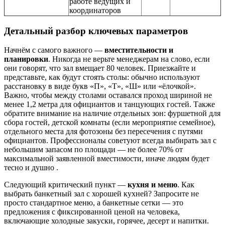
работе ведущих и
координаторов
Детальный разбор ключевых параметров
Начнём с самого важного —
вместительности и
планировки
. Никогда не верьте менеджерам на слово, если
они говорят, что зал вмещает 80 человек. Приезжайте и
представьте, как будут стоять столы: обычно используют
расстановку в виде букв «П», «Т», «Ш» или «ёлочкой».
Важно, чтобы между столами оставался проход шириной не
менее 1,2 метра для официантов и танцующих гостей. Также
обратите внимание на наличие отдельных зон: фуршетной для
сбора гостей, детской комнаты (если мероприятие семейное),
отдельного места для фотозоны без пересечения с путями
официантов. Профессионалы советуют всегда выбирать зал с
небольшим запасом по площади — не более 70% от
максимальной заявленной вместимости, иначе людям будет
тесно и душно .
Следующий критический пункт —
кухня и меню
. Как
выбрать банкетный зал с хорошей кухней? Запросите не
просто стандартное меню, а банкетные сетки — это
предложения с фиксированной ценой на человека,
включающие холодные закуски, горячее, десерт и напитки.