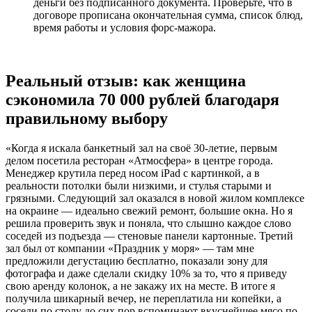
деньги без подписанного документа. Проверьте, что в
договоре прописана окончательная сумма, список блюд,
время работы и условия форс-мажора.
Реальный отзыв: как женщина
сэкономила 70 000 рублей благодаря
правильному выбору
«Когда я искала банкетный зал на своё 30-летие, первым
делом посетила ресторан «Атмосфера» в центре города.
Менеджер крутила перед носом iPad с картинкой, а в
реальности потолки были низкими, и стулья старыми и
грязными. Следующий зал оказался в новой жилом комплексе
на окраине — идеально свежий ремонт, большие окна. Но я
решила проверить звук и поняла, что слышно каждое слово
соседей из подъезда — стеновые панели картонные. Третий
зал был от компании «Праздник у моря» — там мне
предложили дегустацию бесплатно, показали зону для
фотографа и даже сделали скидку 10% за то, что я приведу
свою аренду колонок, а не закажу их на месте. В итоге я
получила шикарный вечер, не переплатила ни копейки, а
соседи по столу до сих пор вспоминают вкуснейшее мясо по-