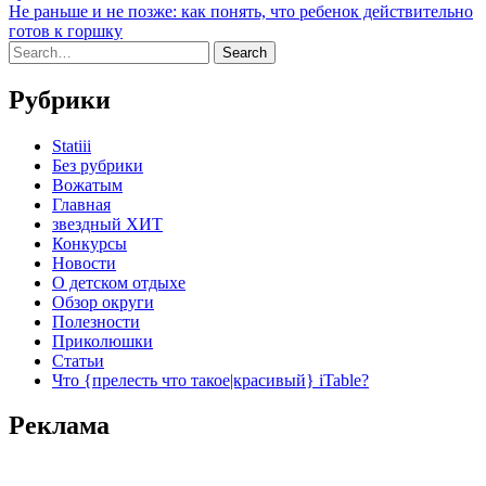
Не раньше и не позже: как понять, что ребенок действительно
готов к горшку
Рубрики
Statiii
Без рубрики
Вожатым
Главная
звездный ХИТ
Конкурсы
Новости
О детском отдыхе
Обзор округи
Полезности
Приколюшки
Статьи
Что {прелесть что такое|красивый} iTable?
Реклама