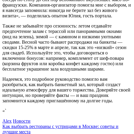
французски. Компания-организатор помогла мне с выбором, и
я навсегда запомнила: никогда не берите зал без живого
визита», — поделилась опытом Юлия, гость портала.
Также не забывайте про сезонность: летом отдавайте
предпочтение залам с терассой или панорамными окнами
(вид на зелень), зимой — с камином и низкими уютными
сводами. Весной часто бывают распродажи на банкеты —
скидки 15-25% в марте и апреле, так как это «низкий» сезон
для свадеб. Используйте это, чтобы договориться о
включении бонусов: например, комплемент от шеф-повара
(корзина фруктов или коробка конфет каждому гостю) или
бесплатное украшение зала воздушными шарами.
Надеемся, это подробное руководство помогло вам
разобраться, как выбрать банкетный зал, который создаст
идеальную атмосферу для вашего торжества. Доверяйте своей
интуиции, но проверяйте факты — и ваш праздник
запомнится каждому приглашённому на долгие годы.
«`
Alex
Новости
Как выбрать рестораны с устрицами в Москве: советы и
лучшие места