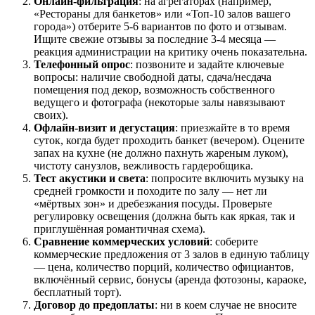
Онлайн-фильтрация
: на агрегаторах (например,
«Рестораны для банкетов» или «Топ-10 залов вашего
города») отберите 5-6 вариантов по фото и отзывам.
Ищите свежие отзывы за последние 3-4 месяца —
реакция администрации на критику очень показательна.
Телефонный опрос
: позвоните и задайте ключевые
вопросы: наличие свободной даты, сдача/несдача
помещения под декор, возможность собственного
ведущего и фотографа (некоторые залы навязывают
своих).
Офлайн-визит и дегустация
: приезжайте в то время
суток, когда будет проходить банкет (вечером). Оцените
запах на кухне (не должно пахнуть жареным луком),
чистоту санузлов, вежливость гардеробщика.
Тест акустики и света
: попросите включить музыку на
средней громкости и походите по залу — нет ли
«мёртвых зон» и дребезжания посуды. Проверьте
регулировку освещения (должна быть как яркая, так и
приглушённая романтичная схема).
Сравнение коммерческих условий
: соберите
коммерческие предложения от 3 залов в единую таблицу
— цена, количество порций, количество официантов,
включённый сервис, бонусы (аренда фотозоны, караоке,
бесплатный торт).
Договор до предоплаты
: ни в коем случае не вносите