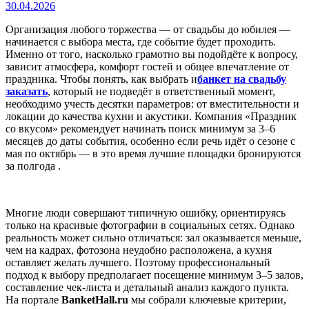
30.04.2026
Организация любого торжества — от свадьбы до юбилея —
начинается с выбора места, где событие будет проходить.
Именно от того, насколько грамотно вы подойдёте к вопросу,
зависит атмосфера, комфорт гостей и общее впечатление от
праздника. Чтобы понять, как выбрать и
банкет на свадьбу
заказать
, который не
подведёт в ответственный момент,
необходимо учесть десятки параметров: от вместительности и
локации до качества кухни и акустики. Компания «Праздник
со вкусом» рекомендует начинать поиск минимум за 3–6
месяцев до даты события, особенно если речь идёт о сезоне с
мая по октябрь — в это время лучшие площадки бронируются
за полгода .
Многие люди совершают типичную ошибку, ориентируясь
только на красивые фотографии в социальных сетях. Однако
реальность может сильно отличаться: зал оказывается меньше,
чем на кадрах, фотозона неудобно расположена, а кухня
оставляет желать лучшего. Поэтому профессиональный
подход к выбору предполагает посещение минимум 3–5 залов,
составление чек-листа и детальный анализ каждого пункта.
На портале
BanketHall.ru
мы собрали ключевые критерии,