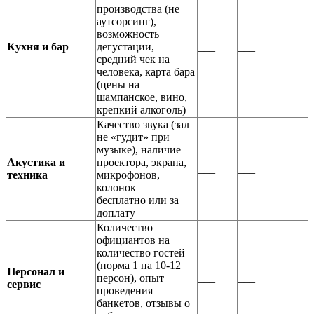
производства (не
аутсорсинг),
возможность
Кухня и бар
дегустации,
___
___
средний чек на
человека, карта бара
(цены на
шампанское, вино,
крепкий алкоголь)
Качество звука (зал
не «гудит» при
музыке), наличие
Акустика и
проектора, экрана,
___
___
техника
микрофонов,
колонок —
бесплатно или за
доплату
Количество
официантов на
количество гостей
(норма 1 на 10-12
Персонал и
персон), опыт
___
___
сервис
проведения
банкетов, отзывы о