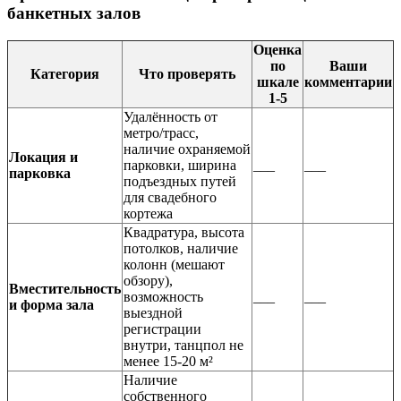
банкетных залов
Оценка
по
Ваши
Категория
Что проверять
шкале
комментарии
1-5
Удалённость от
метро/трасс,
наличие охраняемой
Локация и
парковки, ширина
___
___
парковка
подъездных путей
для свадебного
кортежа
Квадратура, высота
потолков, наличие
колонн (мешают
обзору),
Вместительность
возможность
___
___
и форма зала
выездной
регистрации
внутри, танцпол не
менее 15-20 м²
Наличие
собственного