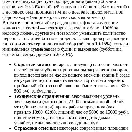
изучите следующие пункты: предоплата (аванс) обычно
составляет 20-50% от общей стоимости банкета. Важно, чтобы
в договоре был прописан пункт о возврате предоплаты при
форс-мажоре (например, отмена свадьбы за месяц).
Внимательно прочитайте раздел о штрафах за изменение
количества гостей — некоторые заведения берут 100% за
недобор людей, другие же позволяют уменьшить количество
персон за 5–7 дней без потери денег. Также проверьте, входит
ли в стоимость сервировочный сбор (обычно 10-15%), есть ли
минимальная сумма заказа в будни и выходные (субботние
банкеты всегда дороже на 20-30%).
Скрытые комиссии
: аренда посуды (если её не хватает
в зале), оплата уборки при сильном загрязнении ковров,
выход персонала за час до вашего времени (ранний заезд
на украшение), стоимость выноса торта и его нарезки,
пробковый сбор за свой алкоголь (может составлять 300-
500 руб. за бутылку).
Технические ограничения
: максимальный уровень
звука музыки (часто после 23:00 снижают до 40–50 дБ,
что убивает танцы), время работы праздника (как
правило 18:00–02:00, лишний час от 5000 до 15000 руб.),
наличие комендантского часа в соседних домах —
узнайте, не жаловались ли соседи на шум.
Страховка отмены
: некоторые современные площадки