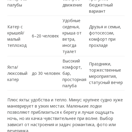
палубы
движение
бюджетный
вариант
Удобные
Катер с
сиденья,
Друзья и семьи,
крышей/
крыша от
фотосессии,
6–20 человек
малый
ветра,
комфорт при
теплоход
иногда
прохладе
туалет
Высокий
Праздники,
Яхта/
комфорт,
торжественные
люксовый
до 30 человек
бар,
мероприятия,
катер
просторная
статусный вечер
палуба
Плюс яхты: удобства и тепло. Минус: крупнее судно хуже
маневрирует в узких местах. Маленькие лодки
позволяют приблизиться к берегу и лучше ощущать
ночь, но их качка чувствительнее при волне. Выбор
зависит от настроения и задач: романтика, фото или
вечеринка.