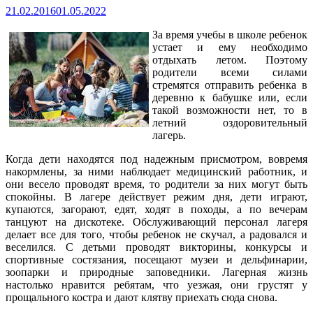
21.02.2016
01.05.2022
За время учебы в школе ребенок
устает и ему необходимо
отдыхать летом. Поэтому
родители всеми силами
стремятся отправить ребенка в
деревню к бабушке или, если
такой возможности нет, то в
летний оздоровительный
лагерь.
Когда дети находятся под надежным присмотром, вовремя
накормлены, за ними наблюдает
медицинский работник, и
они весело проводят время, то родители за них могут быть
спокойны. В лагере действует режим дня, дети играют,
купаются, загорают, едят, ходят в походы, а по вечерам
танцуют на дискотеке. Обслуживающий персонал лагеря
делает все для того, чтобы ребенок не скучал, а радовался и
веселился. С детьми проводят викторины, конкурсы и
спортивные состязания, посещают музеи и дельфинарии,
зоопарки и природные заповедники. Лагерная жизнь
настолько нравится ребятам, что уезжая, они грустят у
прощального костра и дают клятву приехать сюда снова.