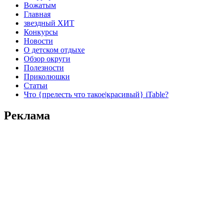
Вожатым
Главная
звездный ХИТ
Конкурсы
Новости
О детском отдыхе
Обзор округи
Полезности
Приколюшки
Статьи
Что {прелесть что такое|красивый} iTable?
Реклама