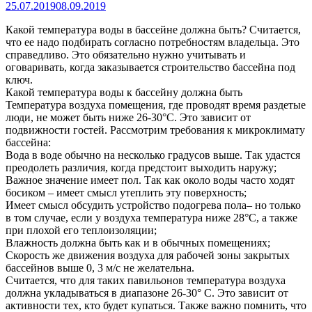
25.07.2019
08.09.2019
Какой температура воды в бассейне должна быть? Считается,
что ее надо подбирать согласно потребностям владельца. Это
справедливо. Это обязательно нужно учитывать и
оговаривать, когда заказывается строительство бассейна под
ключ.
Какой температура воды к бассейну должна быть
Температура воздуха помещения,
где проводят время раздетые
люди, не может быть ниже 26-30°С. Это зависит от
подвижности гостей. Рассмотрим требования к микроклимату
бассейна:
Вода в воде обычно на несколько градусов выше. Так удастся
преодолеть различия, когда предстоит выходить наружу;
Важное значение имеет пол. Так как около воды часто ходят
босиком – имеет смысл утеплить эту поверхность;
Имеет смысл обсудить устройство подогрева пола– но только
в том случае, если у воздуха температура ниже 28°С, а также
при плохой его теплоизоляции;
Влажность должна быть как и в обычных помещениях;
Скорость же движения воздуха для рабочей зоны закрытых
бассейнов выше 0, 3 м/с не желательна.
Считается, что для таких павильонов температура воздуха
должна укладываться в диапазоне 26-30° С. Это зависит от
активности тех, кто будет купаться. Также важно помнить, что