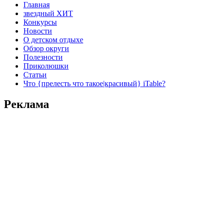
Главная
звездный ХИТ
Конкурсы
Новости
О детском отдыхе
Обзор округи
Полезности
Приколюшки
Статьи
Что {прелесть что такое|красивый} iTable?
Реклама