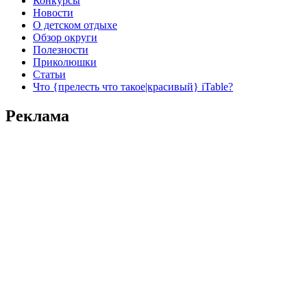
Конкурсы
Новости
О детском отдыхе
Обзор округи
Полезности
Приколюшки
Статьи
Что {прелесть что такое|красивый} iTable?
Реклама