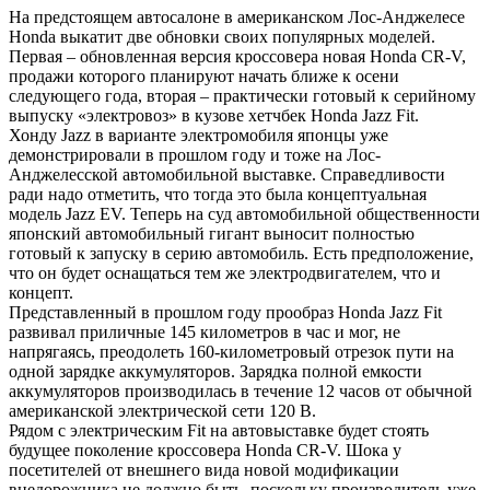
На предстоящем автосалоне в американском Лос-Анджелесе
Honda выкатит две обновки своих популярных моделей.
Первая – обновленная версия кроссовера новая Honda CR-V,
продажи которого планируют начать ближе к осени
следующего года, вторая – практически готовый к серийному
выпуску «электровоз» в кузове хетчбек
Honda Jazz Fit.
Хонду Jazz в варианте электромобиля японцы уже
демонстрировали в прошлом году и тоже на Лос-
Анджелесской автомобильной выставке. Справедливости
ради надо отметить, что тогда это была концептуальная
модель Jazz EV. Теперь на суд автомобильной общественности
японский автомобильный гигант выносит полностью
готовый к запуску в серию автомобиль. Есть предположение,
что он будет оснащаться тем же электродвигателем, что и
концепт.
Представленный в прошлом году прообраз Honda Jazz Fit
развивал приличные 145 километров в час и мог, не
напрягаясь, преодолеть 160-километровый отрезок пути на
одной зарядке аккумуляторов. Зарядка полной емкости
аккумуляторов производилась в течение 12 часов от обычной
американской электрической сети 120 В.
Рядом с электрическим Fit на автовыставке будет стоять
будущее поколение кроссовера Honda CR-V. Шока у
посетителей от внешнего вида новой модификации
внедорожника не должно быть, поскольку производитель уже