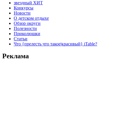
звездный ХИТ
Конкурсы
Новости
О детском отдыхе
Обзор округи
Полезности
Приколюшки
Статьи
Что {прелесть что такое|красивый} iTable?
Реклама