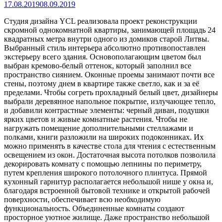
17.08.2019
08.09.2019
Студия дизайна YCL реализовала проект реконструкции
скромной однокомнатной квартиры, занимающей площадь 24
квадратных метра внутри одного из домиков старой Литвы.
Выбранный стиль интерьера абсолютно противопоставлен
экстерьеру всего здания. Основополагающим цветом был
выбран кремово-белый оттенок, который
заполнил все
пространство сиянием. Оконные проемы занимают почти все
стены, поэтому днем в квартире также светло, как и за её
пределами. Чтобы согреть прохладный белый цвет, дизайнеры
выбрали деревянное напольное покрытие, излучающее тепло,
и добавили контрастные элементы: черный диван, подушки
ярких цветов и живые комнатные растения. Чтобы не
нагружать помещение дополнительными стеллажами и
полками, книги разложили на широких подоконниках. Их
можно применять в качестве стола для чтения с естественным
освещением из окон. Достаточная высота потолков позволила
декорировать комнату с помощью лепнины по периметру,
путем крепления широкого потолочного плинтуса. Прямой
кухонный гарнитур располагается небольшой нише у окна и,
благодаря встроенной бытовой технике и открытой рабочей
поверхности, обеспечивает всю необходимую
функциональность. Объединенные комнаты создают
просторное уютное жилище. Даже пространство небольшой