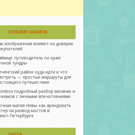
СВЕЖИЕ ЗАПИСИ
ак изображения влияют на доверие
окупателей
аймыр: путеводитель по краю
ечной тундры
еченгский район: куда идти и что
мотреть — простые маршруты для
астоящего путешествия
orebox подробный разбор механик и
ежимов с личными впечатлениями
очная магия Невы: как арендовать
атер на развод мостов в
анкт‑Петербурге
МЕТА