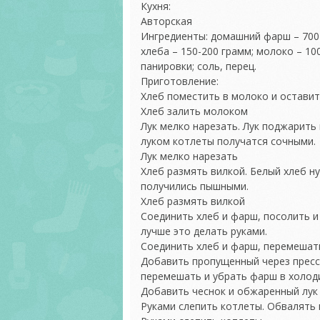
Кухня:
Авторская
Ингредиенты: домашний фарш – 700 г
хлеба – 150-200 грамм; молоко – 100
панировки; соль, перец.
Приготовление:
Хлеб поместить в молоко и оставит
Хлеб залить молоком
Лук мелко нарезать. Лук поджарить
луком котлеты получатся сочными.
Лук мелко нарезать
Хлеб размять вилкой. Белый хлеб н
получились пышными.
Хлеб размять вилкой
Соединить хлеб и фарш, посолить и
лучше это делать руками.
Соединить хлеб и фарш, перемешат
Добавить пропущенный через пресс
перемешать и убрать фарш в холоди
Добавить чеснок и обжаренный лук
Руками слепить котлеты. Обвалять и