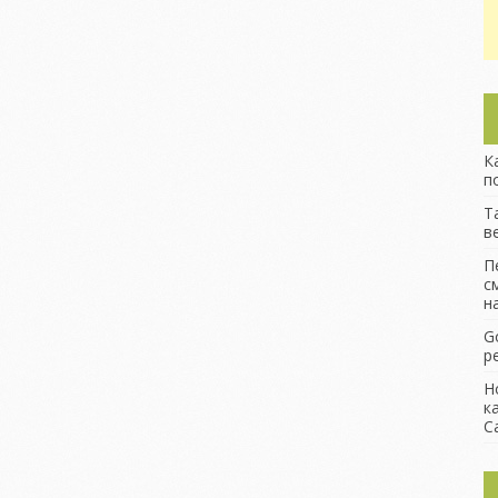
К
п
Т
в
П
с
н
G
р
Н
к
С