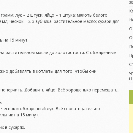
з
К
рамм; лук – 2 штуки; яйцо – 1 штука; мякоть белого
Н
 мл; чеснок – 2-3 зубчика; растительное масло; сухари для
О
О
ь на 15 минут.
П
 на растительном масле до золотистости. С обжаренным
П
С
ужно добавлять в котлеты для того, чтобы они
Ч
iT
 поперчить. Добавить яйцо. Всё хорошенько перемешать,
ь
 чеснок и обжаренный лук. Всё снова тщательно
льник на 15 минут.
х в сухарях.