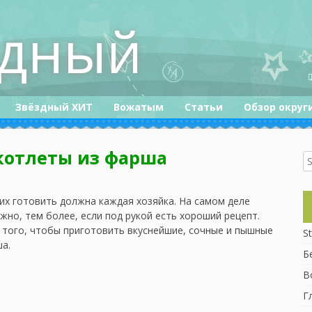
здный
Звёздный ХИТ
Вожатым
Статьи
Обзор округ
Конкурсы
котлеты из фарша
Приколюшки :)
их готовить должна каждая хозяйка. На самом деле
жно, тем более, если под рукой есть хороший рецепт.
 того, чтобы приготовить вкуснейшие, сочные и пышные
St
а.
Б
В
Г