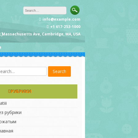
info@example.com
+1 617-253-1000
Massachusetts Ave, Cambridge, MA, USA
и
РУБРИКИ
atiii
ез рубрики
ожатым
лавная