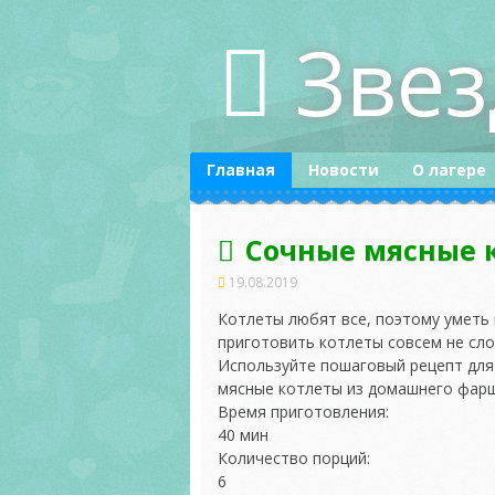
Skip
Зве
to
content
Главная
Новости
О лагере
Сочные мясные 
19.08.2019
Котлеты любят все, поэтому уметь 
приготовить котлеты совсем не сло
Используйте пошаговый рецепт для
мясные котлеты из домашнего фарш
Время приготовления:
40
мин
Количество порций:
6