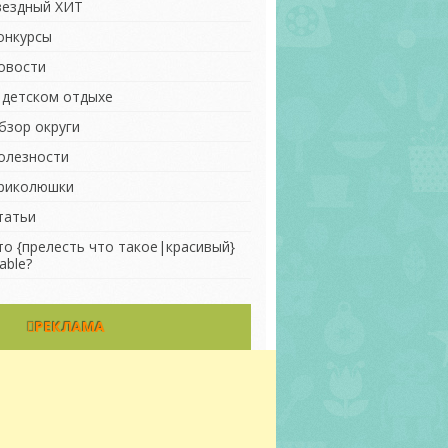
вездный ХИТ
онкурсы
овости
 детском отдыхе
бзор округи
олезности
риколюшки
татьи
то {прелесть что такое|красивый}
able?
РЕКЛАМА