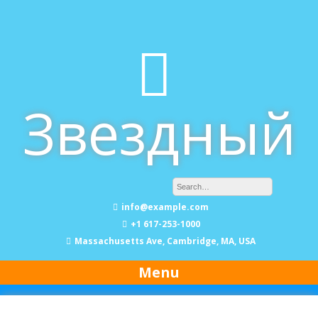
Skip
to
content
Звездный
info@example.com
+1 617-253-1000
Massachusetts Ave, Cambridge, MA, USA
Menu