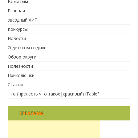
Вожатым
Главная
звездный ХИТ
Конкурсы
Новости
О детском отдыхе
Обзор округи
Полезности
Приколюшки
Статьи
Что {прелесть что такое|красивый} iTable?
РЕКЛАМА