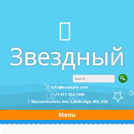
Skip
to
content
Звездный
info@example.com
+1 617-253-1000
Massachusetts Ave, Cambridge, MA, USA
Menu