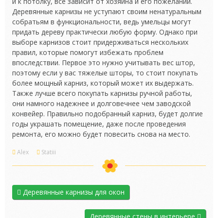
и к потолку, все зависит от хозяина и его пожеланий.
Деревянные карнизы не уступают своим ненатуральным
собратьям в функциональности, ведь умельцы могут
придать дереву практически любую форму. Однако при
выборе карнизов стоит придерживаться нескольких
правил, которые помогут избежать проблем
впоследствии. Первое это нужно учитывать вес штор,
поэтому если у вас тяжелые шторы, то стоит покупать
более мощный карниз, который может их выдержать.
Также лучше всего покупать карнизы ручной работы,
они намного надежнее и долговечнее чем заводской
конвейер. Правильно подобранный карниз, будет долгие
годы украшать помещение, даже после проведения
ремонта, его можно будет повесить снова на место.
Alex
Statiii
Деревянные карнизы для окон
Деревянные стены в интерьере