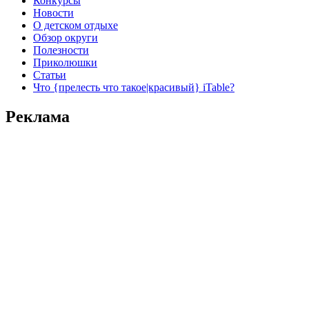
Конкурсы
Новости
О детском отдыхе
Обзор округи
Полезности
Приколюшки
Статьи
Что {прелесть что такое|красивый} iTable?
Реклама