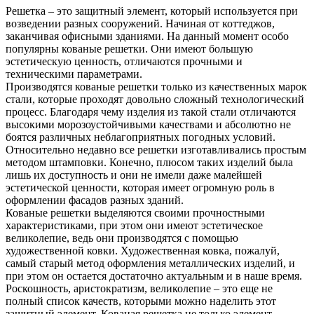
Решетка – это защитный элемент, который используется при
возведении разных сооружений. Начиная от коттеджов,
заканчивая офисными зданиями. На данный момент особо
популярны кованые решетки. Они имеют большую
эстетическую ценность, отличаются прочными и
техническими параметрами.
Производятся кованые решетки
только из качественных марок
стали, которые проходят довольно сложный технологический
процесс. Благодаря чему изделия из такой стали отличаются
высокими морозоустойчивыми качествами и абсолютно не
боятся различных неблагоприятных погодных условий.
Относительно недавно все решетки изготавливались простым
методом штамповки. Конечно, плюсом таких изделий была
лишь их доступность и они не имели даже малейшей
эстетической ценности, которая имеет огромную роль в
оформлении фасадов разных зданий.
Кованые решетки выделяются своими прочностными
характеристиками, при этом они имеют эстетическое
великолепие, ведь они производятся с помощью
художественной ковки. Художественная ковка, пожалуй,
самый старый метод оформления металлических изделий, и
при этом он остается достаточно актуальным и в наше время.
Роскошность, аристократизм, великолепие – это еще не
полный список качеств, которыми можно наделить этот
защитный элемент. Кованая решетка не только элемент