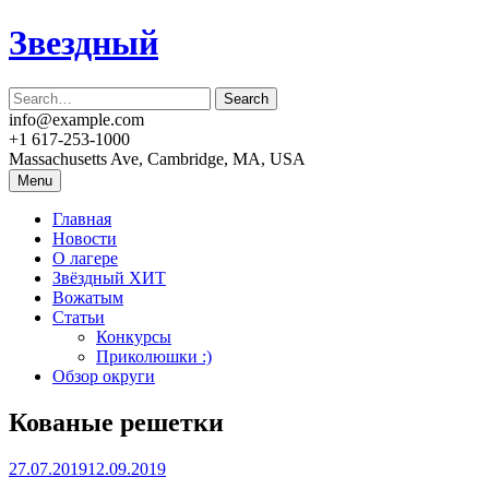
Skip
Звездный
to
content
info@example.com
+1 617-253-1000
Massachusetts Ave, Cambridge, MA, USA
Menu
Главная
Новости
О лагере
Звёздный ХИТ
Вожатым
Статьи
Конкурсы
Приколюшки :)
Обзор округи
Кованые решетки
27.07.2019
12.09.2019