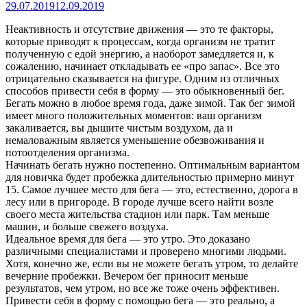
29.07.2019
12.09.2019
Неактивность и отсутствие движения — это те факторы,
которые приводят к процессам, когда организм не тратит
полученную с едой энергию, а наоборот замедляется и, к
сожалению, начинает откладывать ее «про запас». Все это
отрицательно сказывается на фигуре. Одним из отличных
способов привести себя в форму
— это обыкновенный бег.
Бегать можно в любое время года, даже зимой. Так бег зимой
имеет много положительных моментов: ваш организм
закаливается, вы дышите чистым воздухом, да и
немаловажным является уменьшение обезвоживания и
потоотделения организма.
Начинать бегать нужно постепенно. Оптимальным вариантом
для новичка будет пробежка длительностью примерно минут
15. Самое лучшее место для бега — это, естественно, дорога в
лесу или в пригороде. В городе лучше всего найти возле
своего места жительства стадион или парк. Там меньше
машин, и больше свежего воздуха.
Идеальное время для бега — это утро. Это доказано
различными специалистами и проверено многими людьми.
Хотя, конечно же, если вы не можете бегать утром, то делайте
вечерние пробежки. Вечером бег приносит меньше
результатов, чем утром, но все же тоже очень эффективен.
Привести себя в форму с помощью бега — это реально, а