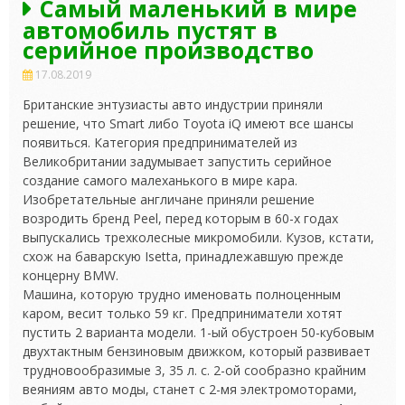
Самый маленький в мире
автомобиль пустят в
серийное производство
17.08.2019
Британские энтузиасты авто индустрии приняли
решение, что Smart либо Toyota iQ имеют все шансы
появиться. Категория предпринимателей из
Великобритании задумывает запустить серийное
создание самого малеханького в мире кара.
Изобретательные англичане приняли решение
возродить бренд Peel, перед которым
в 60-х годах
выпускались трехколесные микромобили. Кузов, кстати,
схож на баварскую Isetta, принадлежавшую прежде
концерну BMW.
Машина, которую трудно именовать полноценным
каром, весит только 59 кг. Предприниматели хотят
пустить 2 варианта модели. 1-ый обустроен 50-кубовым
двухтактным бензиновым движком, который развивает
трудновообразимые 3, 35 л. с. 2-ой сообразно крайним
веяниям авто моды, станет с 2-мя электромоторами,