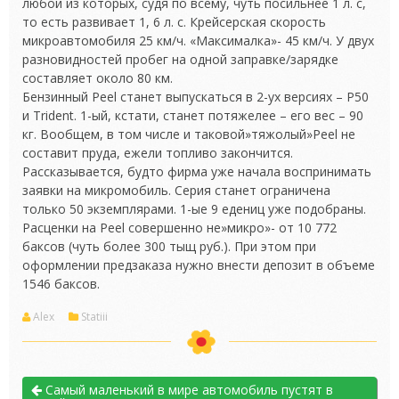
любой из которых, судя по всему, чуть посильнее 1 л. с,
то есть развивает 1, 6 л. с. Крейсерская скорость
микроавтомобиля 25 км/ч. «Максималка»- 45 км/ч. У двух
разновидностей пробег на одной заправке/зарядке
составляет около 80 км.
Бензинный Peel станет выпускаться в 2-ух версиях – P50
и Trident. 1-ый, кстати, станет потяжелее – его вес – 90
кг. Вообщем, в том числе и таковой»тяжолый»Peel не
составит пруда, ежели топливо закончится.
Рассказывается, будто фирма уже начала воспринимать
заявки на микромобиль. Серия станет ограничена
только 50 экземплярами. 1-ые 9 едениц уже подобраны.
Расценки на Peel совершенно не»микро»- от 10 772
баксов (чуть более 300 тыщ руб.). При этом при
оформлении предзаказа нужно внести депозит в объеме
1546 баксов.
Alex
Statiii
Самый маленький в мире автомобиль пустят в