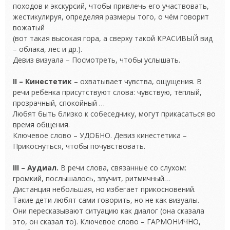
походов и экскурсий, чтобы привлечь его участвовать,
жестикулируя, определяя размеры того, о чём говорит
вожатый
(вот такая высокая гора, а сверху такой КРАСИВЫЙ вид
– облака, лес и др.).
Девиз визуала – Посмотреть, чтобы услышать.
II – Кинестетик
– охватывает чувства, ощущения. В
речи ребёнка присутствуют слова: чувствую, тёплый,
прозрачный, спокойный …
Любят быть близко к собеседнику, могут прикасаться во
время общения.
Ключевое слово – УДОБНО. Девиз кинестетика –
Прикоснуться, чтобы почувствовать.
III – Аудиал.
В речи слова, связанные со слухом:
громкий, послышалось, звучит, ритмичный…
Дистанция небольшая, но избегает прикосновений.
Такие дети любят сами говорить, но не как визуалы.
Они пересказывают ситуацию как диалог (она сказала
это, он сказал то). Ключевое слово – ГАРМОНИЧНО,