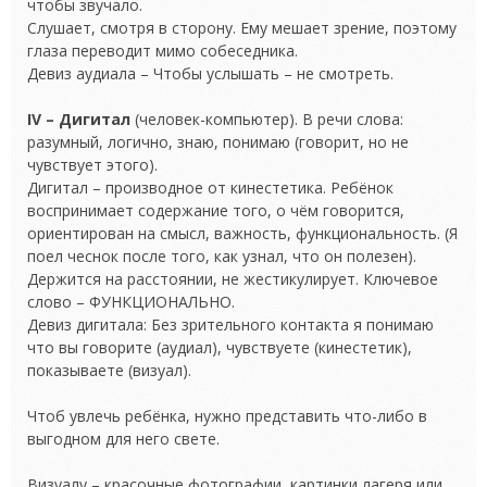
чтобы звучало.
Слушает, смотря в сторону. Ему мешает зрение, поэтому
глаза переводит мимо собеседника.
Девиз аудиала – Чтобы услышать – не смотреть.
IV – Дигитал
(человек-компьютер). В речи слова:
разумный, логично, знаю, понимаю (говорит, но не
чувствует этого).
Дигитал – производное от кинестетика. Ребёнок
воспринимает содержание того, о чём говорится,
ориентирован на смысл, важность, функциональность. (Я
поел чеснок после того, как узнал, что он полезен).
Держится на расстоянии, не жестикулирует. Ключевое
слово – ФУНКЦИОНАЛЬНО.
Девиз дигитала: Без зрительного контакта я понимаю
что вы говорите (аудиал), чувствуете (кинестетик),
показываете (визуал).
Чтоб увлечь ребёнка, нужно представить что-либо в
выгодном для него свете.
Визуалу – красочные фотографии, картинки лагеря или