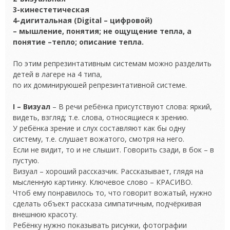
3-кинестетическая
4-дигитальная (Digital – цифровой)
– мышление, понятия; не ощущение тепла, а
понятие –тепло; описание тепла.
По этим репрезинтативным системам можно разделить
детей в лагере на 4 типа,
по их доминируюшей репрезинтативной системе.
I – Визуал
– В речи ребёнка присутствуют слова: яркий,
видеть, взгляд; т.е. слова, относящиеся к зрению.
У ребёнка зрение и слух составляют как бы одну
систему, т.е. слушает вожатого, смотря на него.
Если не видит, то и не слышит. Говорить сзади, в бок – в
пустую.
Визуал – хороший рассказчик. Рассказывает, глядя на
мысленную картинку. Ключевое слово – КРАСИВО.
Чтоб ему понравилось то, что говорит вожатый, нужно
сделать объект рассказа симпатичным, подчёркивая
внешнюю красоту.
Ребёнку нужно показывать рисунки, фотографии