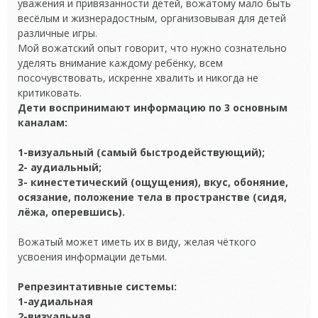
уважения и привязанности детей, вожатому мало быть
весёлым и жизнерадостным, организовывая для детей
различные игры.
Мой вожатский опыт говорит, что нужно сознательно
уделять внимание каждому ребёнку, всем
посочувствовать, искренне хвалить и никогда не
критиковать.
Дети воспринимают информацию по 3 основным
каналам:
1-визуальный (самый быстродействующий);
2- аудиальный;
3- кинестетический (ощущения), вкус, обоняние,
осязание, положение тела в пространстве (сидя,
лёжа, оперевшись).
Вожатый может иметь их в виду, желая чёткого
усвоения информации детьми.
Репрезинтативные системы:
1-аудиальная
2-визуальная