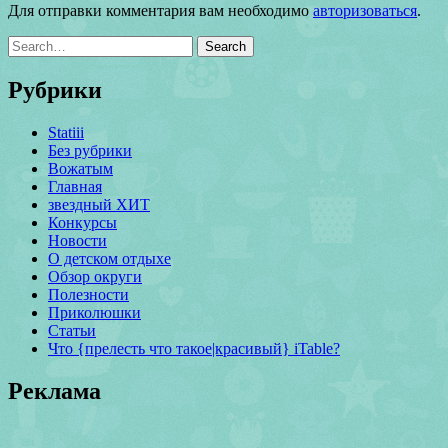
Для отправки комментария вам необходимо
авторизоваться
.
Рубрики
Statiii
Без рубрики
Вожатым
Главная
звездный ХИТ
Конкурсы
Новости
О детском отдыхе
Обзор округи
Полезности
Приколюшки
Статьи
Что {прелесть что такое|красивый} iTable?
Реклама