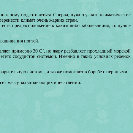
о к нему подготовиться. Сперва, нужно узнать климатические
 перенести климат очень жарких стран.
а есть предрасположение к каким-либо заболеваниям, то лучше
аращивания ногтей.
вляет примерно 30 С˚, но жару разбавляет прохладный морской
егето-сосудистой системой. Именно в таких условиях ребенок
варительную системы, а также помогают в борьбе с нервными
есет массу захватывающих впечатлений.