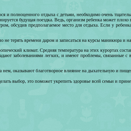
я и полноценного отдыха с детьми, необходимо очень тщательн
анируется будущая поездка. Ведь, организм ребенка может плохо
тром, обсудив предполагаемое место для отдыха. Если у ребенк
жно не терять времени даром и записаться на курсы маникюра и н
ропический климат. Средняя температура на этих курортах соста
радают заболеваниями легких, и имеют проблемы, связанные с в
а нем, оказывают благотворное влияние на дыхательную и пище
елать выбор, это поможет укрепить здоровье всей семьи и прин