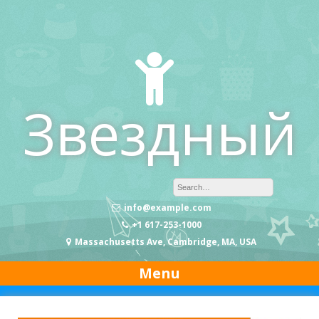
Skip
to
content
Звездный
info@example.com
+1 617-253-1000
Massachusetts Ave, Cambridge, MA, USA
Menu