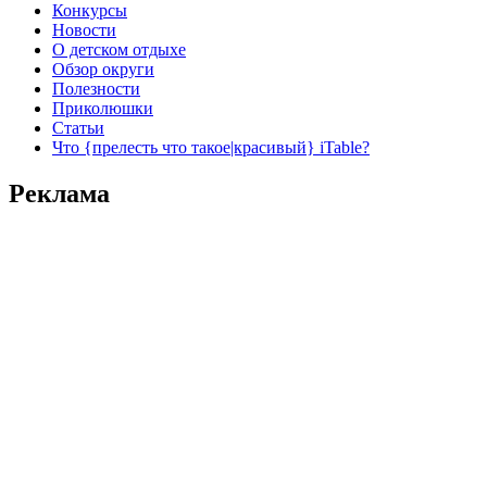
Конкурсы
Новости
О детском отдыхе
Обзор округи
Полезности
Приколюшки
Статьи
Что {прелесть что такое|красивый} iTable?
Реклама