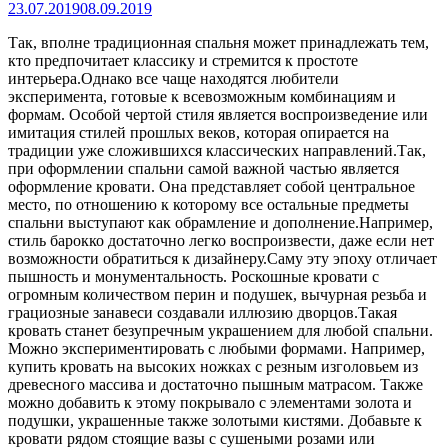
23.07.2019
08.09.2019
Так, вполне традиционная спальня может принадлежать тем,
кто предпочитает классику и стремится к простоте
интерьера.Однако все чаще находятся любители
эксперимента, готовые к всевозможным комбинациям и
формам. Особой чертой стиля является воспроизведение или
имитация стилей прошлых веков, которая опирается
на
традиции уже сложившихся классических направлений.Так,
при оформлении спальни самой важной частью является
оформление кровати. Она представляет собой центральное
место, по отношению к которому все остальные предметы
спальни выступают как обрамление и дополнение.Например,
стиль барокко достаточно легко воспроизвести, даже если нет
возможности обратиться к дизайнеру.Саму эту эпоху отличает
пышность и монументальность. Роскошные кровати с
огромным количеством перин и подушек, вычурная резьба и
грациозные занавеси создавали иллюзию дворцов.Такая
кровать станет безупречным украшением для любой спальни.
Можно экспериментировать с любыми формами. Например,
купить кровать на высоких ножках с резным изголовьем из
древесного массива и достаточно пышным матрасом. Также
можно добавить к этому покрывало с элементами золота и
подушки, украшенные также золотыми кистями. Добавьте к
кровати рядом стоящие вазы с сушеными розами или