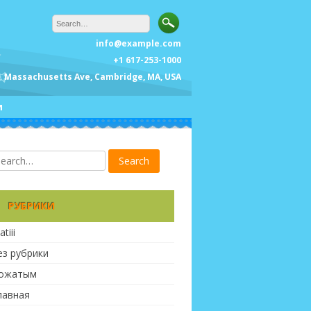
info@example.com
+1 617-253-1000
Massachusetts Ave, Cambridge, MA, USA
и
РУБРИКИ
atiii
ез рубрики
ожатым
лавная