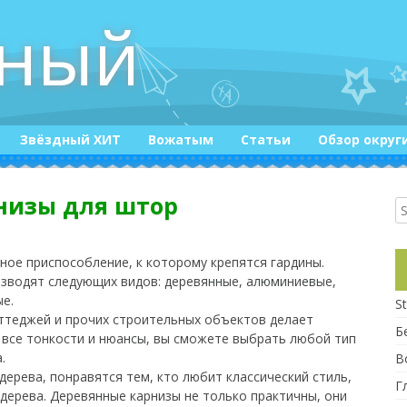
дный
Звёздный ХИТ
Вожатым
Статьи
Обзор округ
Конкурсы
низы для штор
Приколюшки :)
ое приспособление, к которому крепятся гардины.
зводят следующих видов: деревянные, алюминиевые,
е.
St
ттеджей и прочих строительных объектов делает
Б
все тонкости и нюансы, вы сможете выбрать любой тип
.
В
дерева, понравятся тем, кто любит классический стиль,
Г
 дерева. Деревянные карнизы не только практичны, они