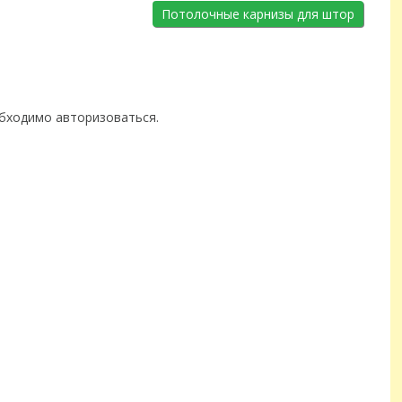
Потолочные карнизы для штор
обходимо
авторизоваться
.