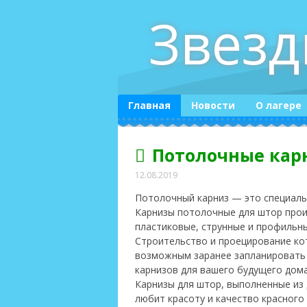
Skip
Звез
to
content
Главная
Новости
О лагере
Потолочные кар
12.08.2019
Потолочный карниз — это специальн
Карнизы потолочные для штор прои
пластиковые, струнные и профильны
Строительство и проецирование ко
возможным заранее запланировать
карнизов для вашего будущего дома
Карнизы для штор, выполненные из 
любит красоту и качество красного