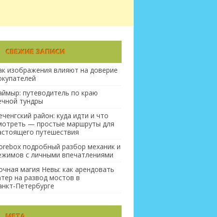
СВЕЖИЕ ЗАПИСИ
ак изображения влияют на доверие
окупателей
аймыр: путеводитель по краю
ечной тундры
еченгский район: куда идти и что
мотреть — простые маршруты для
астоящего путешествия
orebox подробный разбор механик и
ежимов с личными впечатлениями
очная магия Невы: как арендовать
атер на развод мостов в
анкт‑Петербурге
МЕТА