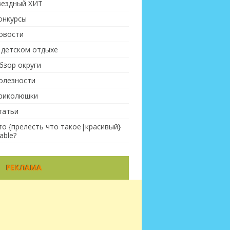
вездный ХИТ
онкурсы
овости
 детском отдыхе
бзор округи
олезности
риколюшки
татьи
то {прелесть что такое|красивый}
able?
РЕКЛАМА