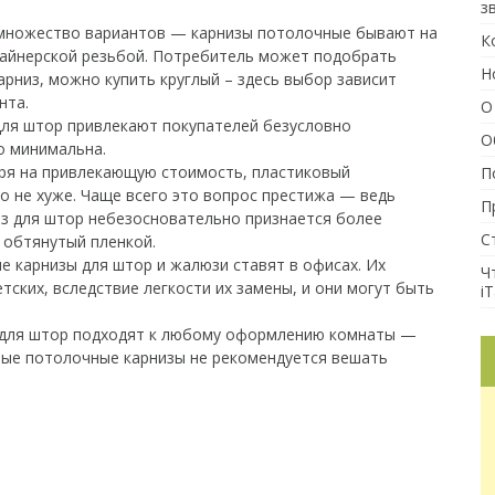
з
 множество вариантов — карнизы потолочные бывают на
К
изайнерской резьбой. Потребитель может подобрать
Н
рниз, можно купить круглый – здесь выбор зависит
нта.
О
ля штор привлекают покупателей безусловно
О
о минимальна.
ря на привлекающую стоимость, пластиковый
П
о не хуже. Чаще всего это вопрос престижа — ведь
П
з для штор небезосновательно признается более
С
 обтянутый пленкой.
 карнизы для штор и жалюзи ставят в офисах. Их
Ч
тских, вследствие легкости их замены, и они могут быть
iT
для штор подходят к любому оформлению комнаты —
вые потолочные карнизы не рекомендуется вешать