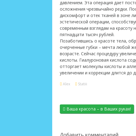
давлением. Эта операция дает пост
осложнения чрезвычайно редки. По
дискомфорт и отек тканей в зоне л
эстетической операции, способств
современным взглядам на красоту н
пятнадцати тысяч рублей.
Позаботившись о красоте тела, обр
очерченные губки – мечта любой ж
возрасте. Сейчас процедуру увелич
кислоты. Гиалуроновая кислота сод
отторгает молекулы кислоты и алле
увеличении и коррекции длится до 
Alex
Statiii
Ваша красота – в Ваших руках!
Добавить комментарий