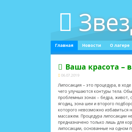
Skip
Зве
to
content
Главная
Новости
О лагере
Ваша красота – в
06.07.2019
Липосакция – это процедура, в ход
чего улучшаются контуры тела. Об
проблемных зонах – бедра, живот,
ягодиц, зона шеи и второго подборо
которого невозможно избавиться н
массажем. Процедура липосакции не
предназначено только лишь для ко
липосакции, основанные на одном 