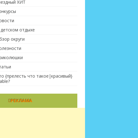
вездный ХИТ
онкурсы
овости
 детском отдыхе
бзор округи
олезности
риколюшки
татьи
то {прелесть что такое|красивый}
able?
РЕКЛАМА