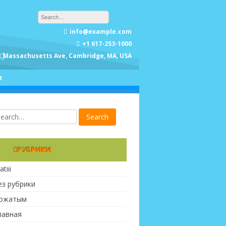
info@example.com
+1 617-253-1000
Massachusetts Ave, Cambridge, MA, USA
и
РУБРИКИ
atiii
ез рубрики
ожатым
лавная