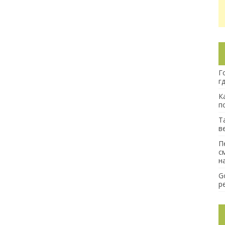
Г
г
К
п
Т
в
П
с
н
G
р