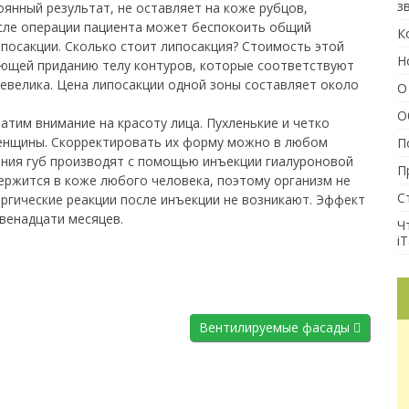
з
оянный результат, не оставляет на коже рубцов,
сле операции пациента может беспокоить общий
К
ипосакции. Сколько стоит липосакция? Стоимость этой
Н
ующей приданию телу контуров, которые соответствуют
евелика. Цена липосакции одной зоны составляет около
О
О
атим внимание на красоту лица. Пухленькие и четко
енщины. Скорректировать их форму можно в любом
П
ения губ производят с помощью инъекции гиалуроновой
П
ержится в коже любого человека, поэтому организм не
С
ргические реакции после инъекции не возникают. Эффект
двенадцати месяцев.
Ч
iT
Вентилируемые фасады