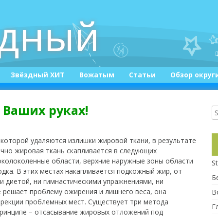
здный
Звёздный ХИТ
Вожатым
Статьи
Обзор округ
Конкурсы
 Ваших руках!
Приколюшки :)
е которой удаляются излишки жировой ткани, в результате
ычно жировая ткань скапливается в следующих
 околоколенные области, верхние наружные зоны области
St
дка. В этих местах
накапливается подкожный жир, от
Б
и диетой, ни гимнастическими упражнениями, ни
 решает проблему ожирения и лишнего веса, она
В
ррекции проблемных мест. Существует три метода
Г
принципе – отсасывание жировых отложений под