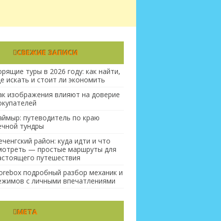
СВЕЖИЕ ЗАПИСИ
орящие туры в 2026 году: как найти,
де искать и стоит ли экономить
ак изображения влияют на доверие
окупателей
аймыр: путеводитель по краю
ечной тундры
еченгский район: куда идти и что
мотреть — простые маршруты для
астоящего путешествия
orebox подробный разбор механик и
ежимов с личными впечатлениями
МЕТА