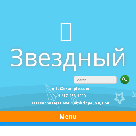
Skip
to
content
Звездный
info@example.com
+1 617-253-1000
Massachusetts Ave, Cambridge, MA, USA
Menu